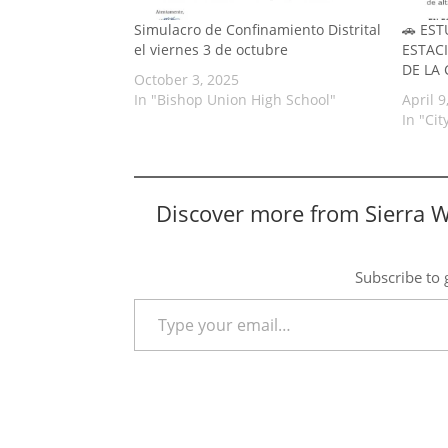
​Simulacro de Confinamiento Distrital
🚗 ES
el viernes 3 de octubre
ESTAC
DE LA
October 3, 2025
In "Bishop Union High School"
April 9
In "Cit
Discover more from Sierra 
Subscribe to g
Type your email…