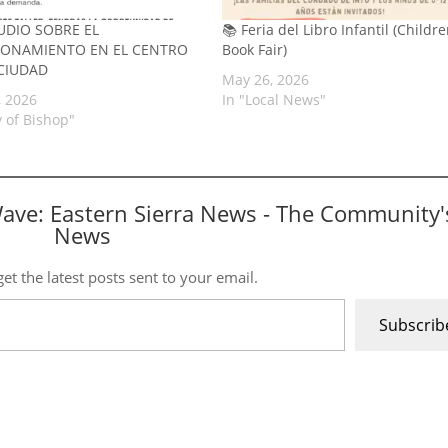
TUDIO SOBRE EL
📚 Feria del Libro Infantil (Childre
IONAMIENTO EN EL CENTRO
Book Fair)
 CIUDAD
May 26, 2026
, 2026
In "Local News"
y of Bishop"
Wave: Eastern Sierra News - The Community'
News
et the latest posts sent to your email.
Subscrib