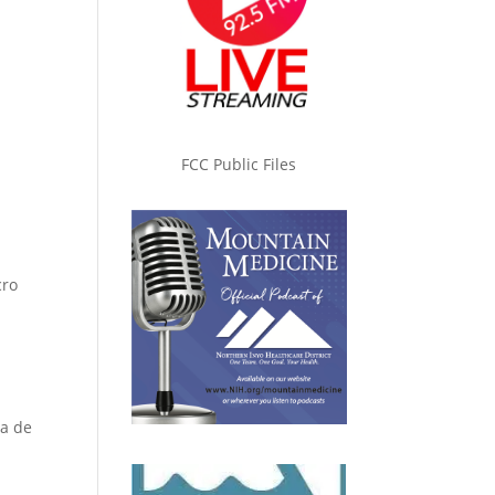
FCC Public Files
cro
ia de