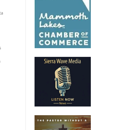
ta
s
a