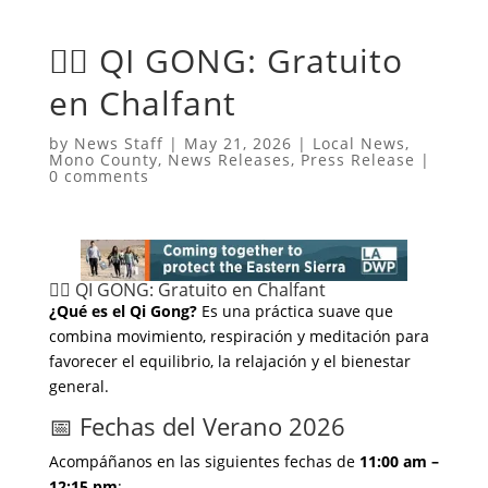
🧘‍♂️ QI GONG: Gratuito
en Chalfant
by
News Staff
|
May 21, 2026
|
Local News
,
Mono County
,
News Releases
,
Press Release
|
0 comments
🧘‍♂️ QI GONG: Gratuito en Chalfant
¿Qué es el Qi Gong?
Es una práctica suave que
combina movimiento, respiración y meditación para
favorecer el equilibrio, la relajación y el bienestar
general.
📅 Fechas del Verano 2026
Acompáñanos en las siguientes fechas de
11:00 am –
12:15 pm
: