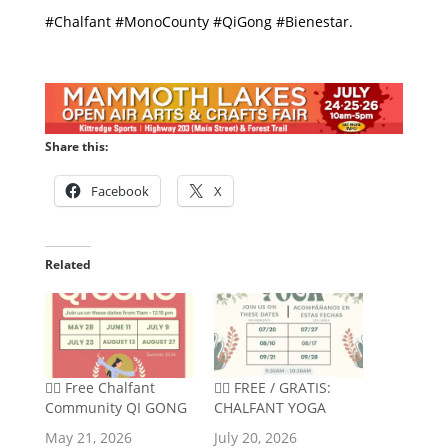
#Chalfant #MonoCounty #QiGong #Bienestar.
Share this:
Facebook
X
Related
🧘‍♂️ Free Chalfant
🧘‍♂️ FREE / GRATIS:
Community QI GONG
CHALFANT YOGA
May 21, 2026
July 20, 2026